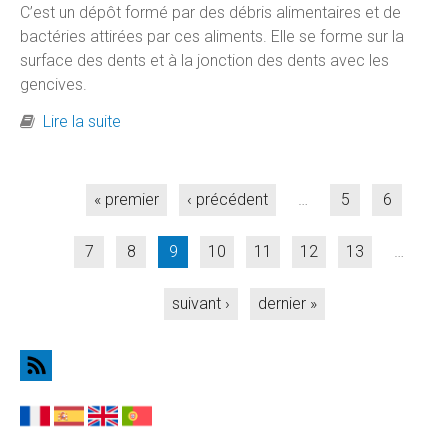
C’est un dépôt formé par des débris alimentaires et de
bactéries attirées par ces aliments. Elle se forme sur la
surface des dents et à la jonction des dents avec les
gencives.
de Le tartre dentaire
Lire la suite
Pages
« premier
‹ précédent
…
5
6
7
8
9
10
11
12
13
…
suivant ›
dernier »