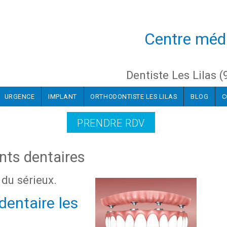
Centre médi
Dentiste Les Lilas 
URGENCE
IMPLANT
ORTHODONTISTE LES LILAS
BLOG
C
PRENDRE RDV
ants dentaires
 du sérieux.
dentaire les